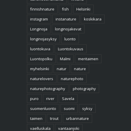
finnishnature
fish
Helsinki
instagram
instanature
koskikara
Longinoja
longinojakevat
longinojasyksy
luonto
luontokuva
Luontokuvaus
Luontopolku
Malmi
meritaimen
myhelsinki
natur
nature
naturelovers
naturephoto
naturephotography
photography
puro
river
Savela
suomenluonto
suomi
syksy
taimen
trout
urbannature
vaelluskala
vantaanjoki