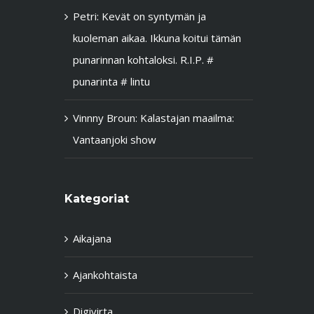
Petri
:
Kevät on syntymän ja
kuoleman aikaa. Ikkuna koitui tämän
punarinnan kohtaloksi. R.I.P. #
punarinta # lintu
Vinnny Broun
:
Kalastajan maailma:
Vantaanjoki show
Kategoriat
Aikajana
Ajankohtaista
Digivirta