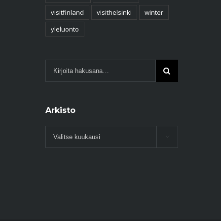
visitfinland
visithelsinki
winter
yleluonto
Arkisto
Arkisto
