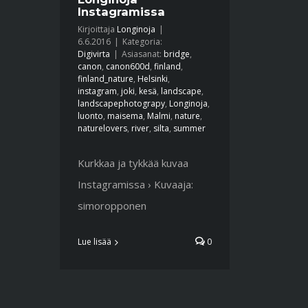
Instagramissa
Kirjoittaja
Longinoja
|
6.6.2016
|
Kategoria:
Digivirta
|
Asiasanat:
bridge
,
canon
,
canon600d
,
finland
,
finland_nature
,
Helsinki
,
instagram
,
joki
,
kesä
,
landscape
,
landscapephotograpy
,
Longinoja
,
luonto
,
maisema
,
Malmi
,
nature
,
naturelovers
,
river
,
silta
,
summer
Kurkkaa ja tykkää kuvaa
Instagramissa › Kuvaaja:
simoropponen
Lue lisää
0