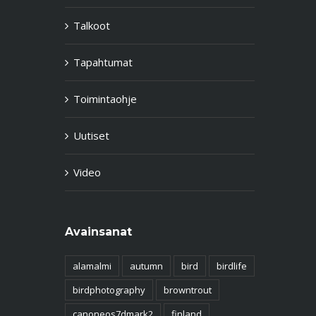
Talkoot
Tapahtumat
Toimintaohje
Uutiset
Video
Avainsanat
alamalmi
autumn
bird
birdlife
birdphotography
browntrout
canoneos7dmark2
finland