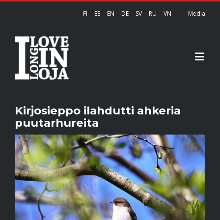
FI
EE
EN
DE
SV
RU
VN
Media
Kirjosieppo ilahdutti ahkeria
puutarhureita
View
Larger
Image