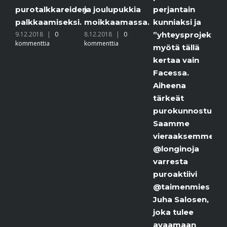
kommenttia
alkkareiden
ja joulupukkia
perjantain
aamiseksi.
moikkaamassa.
kunniaksi ja
18
|
0
8.12.2018
|
0
”yhteysprojektimme”
ttia
kommenttia
myötä tällä
kertaa vain
Facessa.
Aiheena
tärkeät
purokunnostukset.
Saamme
vieraaksemme
@longinoja
varresta
puroaktiivi
@taimenmies
Juha Salosen,
joka tulee
avaamaan