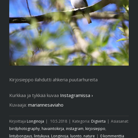
Kirjosieppo ilahdutti ahkeria puutarhureita
Kurkkaa ja tykkää kuvaa
Instagramissa ›
Kuvaaja:
mariannesaviaho
Kirjoittaja
Longinoja
|
10.5.2018
|
Kategoria:
Digivirta
|
Asiasanat:
birdphotography
,
havaintokirja
,
instagram
,
kirjosieppo
,
lintubongaus
,
lintukuva
,
Longinoja
,
luonto
,
nature
|
0 kommenttia