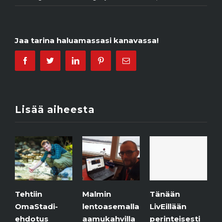
Jaa tarina haluamassasi kanavassa!
Facebook
Twitter
Linkedin
Pinterest
Email
Lisää aiheesta
in
Malmin
Jäätaidett
Tänään
tadi-
lentoasemalla
purolla.
LivEillään
tus
aamukahvilla
6.12.2018
|
0
perinteisesti