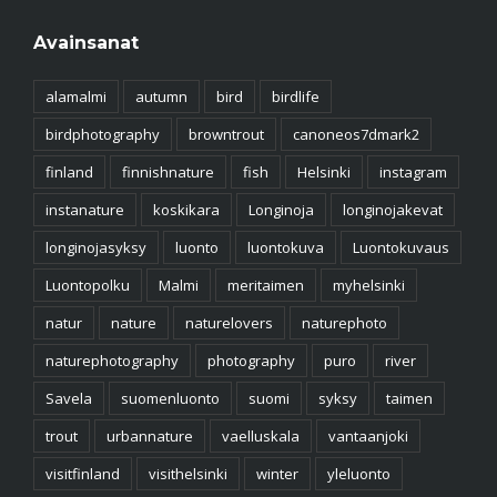
Avainsanat
alamalmi
autumn
bird
birdlife
birdphotography
browntrout
canoneos7dmark2
finland
finnishnature
fish
Helsinki
instagram
instanature
koskikara
Longinoja
longinojakevat
longinojasyksy
luonto
luontokuva
Luontokuvaus
Luontopolku
Malmi
meritaimen
myhelsinki
natur
nature
naturelovers
naturephoto
naturephotography
photography
puro
river
Savela
suomenluonto
suomi
syksy
taimen
trout
urbannature
vaelluskala
vantaanjoki
visitfinland
visithelsinki
winter
yleluonto