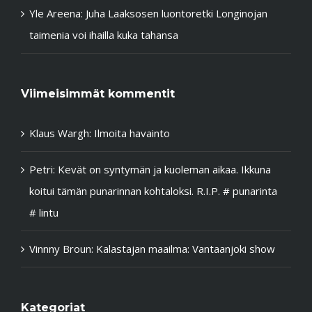
Yle Areena: Juha Laaksosen luontoretki Longinojan
taimenia voi ihailla kuka tahansa
Viimeisimmät kommentit
Klaus Wargh
:
Ilmoita havainto
Petri
:
Kevät on syntymän ja kuoleman aikaa. Ikkuna
koitui tämän punarinnan kohtaloksi. R.I.P. # punarinta
# lintu
Vinnny Broun
:
Kalastajan maailma: Vantaanjoki show
Kategoriat