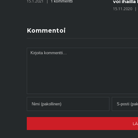
voi ihailla kuka tahansa
4.11.2020
|
15.11.2020
|
2 kommenttia
Kommentoi
Kommentti