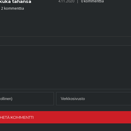
0 kommenttia
Pohjois-Helsingissä – yhdistää
alueen ihmiset ja luonnon
toisiinsa
24.9.2020
|
0 kommenttia