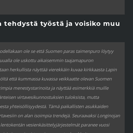
a tehdystä työstä ja voisiko muu
todellakaan ole se että Suomen paras taimenpuro löytyy
muualla ole uskottu aikaisemmin taajamapuron
aan herkullista näyttää vierekkäin kuvaa kirkkaasta Lapin
eisöltä että kummassa kuvassa veikkaatte olevan Suomen
impia menestystarinoita ja näyttää esimerkkiä muille
jänteisen virtavesikunnostuksien tuloksista, mutta
ta yhteisöllisyydestä. Tämä paikallisten asukkaiden
virtavesiin on alan isoimpia trendejä. Seuraavaksi Longinojan
lentokentän vesienkäsittelyjärjestelmät paranee vuosi