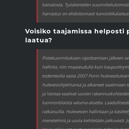
kainalosta. Työskentelen suunnittelutoimisto
harrastus on ehdottomasti kanoottikalastus j
Voisiko taajamissa helposti 
laatua?
Pistekuormituksien rajoittamisen jälkeen se
hallinta, niin maaseudulla kuin kaupunkiymp
todenteolla vasta 2007 Porin hulevesitulvan
hulevesiohjelmansa ja alkaneet vaatimaan to
ja Vantaa vaativat uusien rakennuskohteiden
luonnontilaista valuma-aluetta. Laadullisesti 
ratkaisuilla. Hulevesien hallintaan ja käsit
menetelmiä ja uusia kehitetään jatkuvasti. Jo