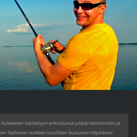
ulevesien käsittelyyn erikoistunut ympäristöinsinööri ja
vesien hallinnan suhteen surullisen kuuluisan Höytiäisen