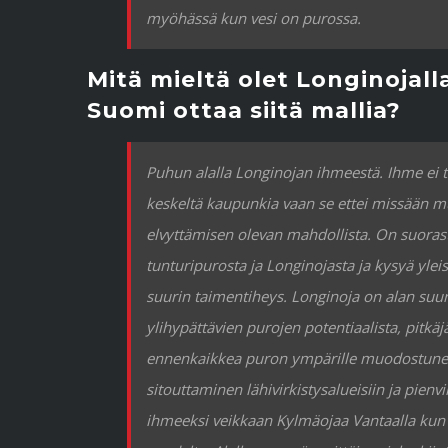
myöhässä kun vesi on purossa.
Mitä mieltä olet Longinojall
Suomi ottaa siitä mallia?
Puhun alalla Longinojan ihmeestä. Ihme ei 
keskeltä kaupunkia vaan se ettei missään 
elvyttämisen olevan mahdollista. On suorast
tunturipurosta ja Longinojasta ja kysyä yl
suurin taimentiheys. Longinoja on alan suur
ylihypättävien purojen potentiaalista, pitkä
ennenkaikkea puron ympärille muodostunees
sitouttaminen lähivirkistysalueisiin ja pien
ihmeeksi veikkaan Kylmäojaa Vantaalla kun 