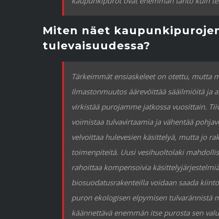
kaupunkipurot ovat enemmän tahto kuin tek
Miten näet kaupunkipuroje
tulevaisuudessa?
Tärkeimmät ensiaskeleet on otettu, mutta ma
Ilmastonmuutos äärevöittää sääilmiöitä ja 
virkistää purojamme jatkossa vuosittain. Ti
voimistaa tulvavirtaamia ja vähentää pohj
velvoittaa hulevesien käsittelyä, mutta jo ra
toimenpiteitä. Uusi vesihuoltolaki mahdolli
rahoittaa kompensoivia käsittelyjärjestelmiä
biosuodatusrakenteilla voidaan saada kiinto
puron ekologisen elpymisen tulvarännistä mo
käännettävä enemmän itse purosta sen valuma