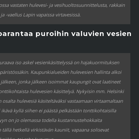
ssa vastaten hulevesi- ja vesihuoltosuunnittelusta, rakkain
a -vaellus Lapin vapaissa virtavesissä.
parantaa puroihin valuvien vesien
uraava iso askel vesienkäsittelyssä on hajakuormituksen
äristössäkin. Kaupunkialueiden hulevesien hallinta alkoi
 jälkeen, jonka jälkeen isoimmat kaupungit ovat laatineet
nttikohtaista hulevesien käsittelyä. Nykyisin mm. Helsinki
 osalta hulevesiä käsiteltäväksi vastaamaan virtaamaltaan
ikävä kyllä siihen ei päästä pelkästään tonttikohtaisilla
telyyn on jo olemassa todella kustannustehokkaita
 tällä hetkellä virkistävän kauniit, vapaana solisevat