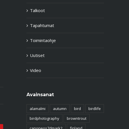
Talkoot
Tapahtumat
Toimintaohje
Uutiset
Video
Avainsanat
alamalmi
autumn
bird
birdlife
birdphotography
browntrout
canoneos7dmark2
finland