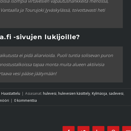
ntoisia isompia virtavesien vapautushankkeita menossa,
antaalla ja Tourujoki Jyväskylässä, toivottavasti heti
fi -sivujen lukijoille?
ikutusta ei pidä aliarvioida. Puoli tuntia solisevan puron
nnostustalkoissa tapaa monta muita alueen aktiivisia
irtaava vesi pääse jäätymään!
,
Haastattelu
|
Asiasanat:
hulevesi
,
hulevesien käsittely
,
Kylmäoja
,
sadevesi
,
inööri
|
0 kommenttia