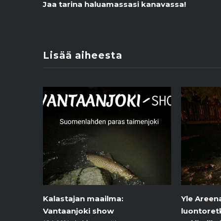
Jaa tarina haluamassasi kanavassa!
Lisää aiheesta
Yle Areena: Juha Laaksosen
Longinoja
luontoretki Longinojan taimenia
Suplassa