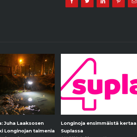
Facebook
Twitter
Linkedin
Pinterest
 ensimmäistä kertaa
Yle – Puoli seitsemän Suomen
ehkä tunnetuin puro virtaa