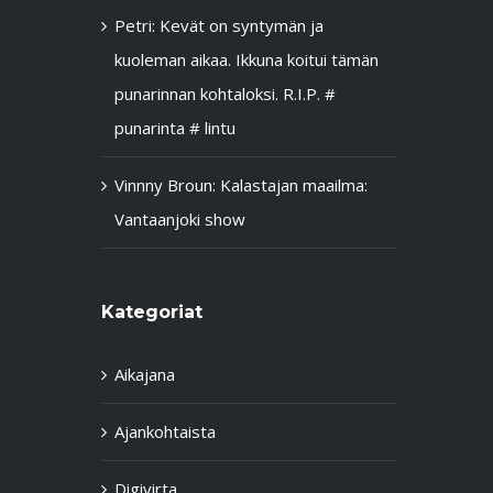
Petri
:
Kevät on syntymän ja
kuoleman aikaa. Ikkuna koitui tämän
punarinnan kohtaloksi. R.I.P. #
punarinta # lintu
Vinnny Broun
:
Kalastajan maailma:
Vantaanjoki show
Kategoriat
Aikajana
Ajankohtaista
Digivirta