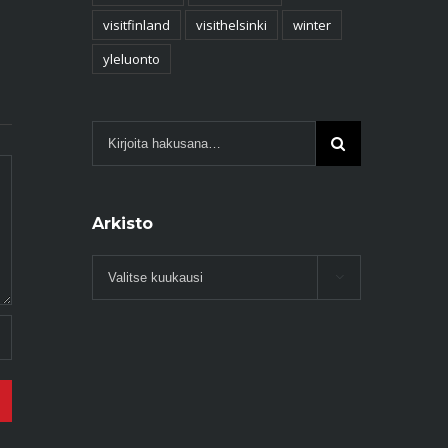
15.1.2021
|
1 komment
visitfinland
visithelsinki
winter
yleluonto
Arkisto
Arkisto
