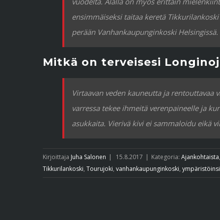
vuodelta. Alalla on myös erittäin mielenkii
ensimmäiseksi taitaa keretä Tikkurilankoski V
perään Vanhankaupunginkoski Helsingissä.
Mitkä on terveisesi Longinoja.
Virtaavan veden kauneutta ja rentouttavaa va
varressa tekee ihmeitä verenpaineelle ja ku
asukkaita. Vierivä kivi ei sammaloidu eikä v
Kirjoittaja
Juha Salonen
|
15.8.2017
|
Kategoria:
Ajankohtaista
Tikkurilankoski
,
Tourujoki
,
vanhankaupunginkoski
,
ympäristöins