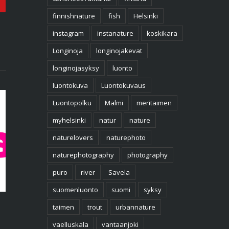
Email
finnishnature
fish
Helsinki
instagram
instanature
koskikara
Longinoja
longinojakevat
longinojasyksy
luonto
luontokuva
Luontokuvaus
Luontopolku
Malmi
meritaimen
myhelsinki
natur
nature
naturelovers
naturephoto
naturephotography
photography
puro
river
Savela
Punainen Longinoja – päästöt
3.5.2021
suomenluonto
suomi
syksy
4.5.2021
|
0 kommenttia
Kalastajan maai
taimen
trout
urbannature
Vantaanjoki sho
vaelluskala
vantaanjoki