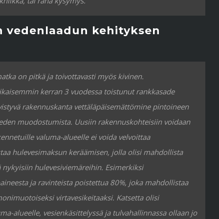
niikka, tai raha kysymys.
n vedenlaadun kehityksen
tka on pitkä ja toivottavasti myös kivinen.
aikaisemmin kerran 3 vuodessa toistunut rankkasade
ivistyvä rakennuskanta vettäläpäisemättömine pintoineen
aveden muodostumista. Uusiin rakennuskohteisiin voidaan
kennetuille valuma-alueelle ei voida velvoittaa
staa hulevesimaksun keräämisen, jolla olisi mahdollista
 nykyisiin hulevesiviemäreihin. Esimerkiksi
aineesta ja ravinteista poistettua 80%, joka mahdollistaa
nimuotoiseksi virtavesikeitaaksi. Katsetta olisi
-alueelle, vesienkäsittelyssä ja tulvahallinnassa ollaan jo