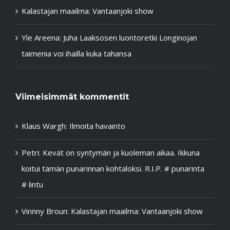
Kalastajan maailma: Vantaanjoki show
Yle Areena: Juha Laaksosen luontoretki Longinojan
taimenia voi ihailla kuka tahansa
Viimeisimmät kommentit
Klaus Wargh
:
Ilmoita havainto
Petri
:
Kevät on syntymän ja kuoleman aikaa. Ikkuna
koitui tämän punarinnan kohtaloksi. R.I.P. # punarinta
# lintu
Vinnny Broun
:
Kalastajan maailma: Vantaanjoki show