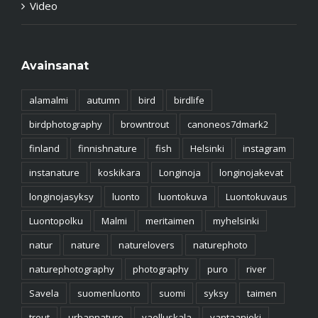
Video
Avainsanat
alamalmi
autumn
bird
birdlife
birdphotography
browntrout
canoneos7dmark2
finland
finnishnature
fish
Helsinki
instagram
instanature
koskikara
Longinoja
longinojakevat
longinojasyksy
luonto
luontokuva
Luontokuvaus
Luontopolku
Malmi
meritaimen
myhelsinki
natur
nature
naturelovers
naturephoto
naturephotography
photography
puro
river
Savela
suomenluonto
suomi
syksy
taimen
trout
urbannature
vaelluskala
vantaanjoki