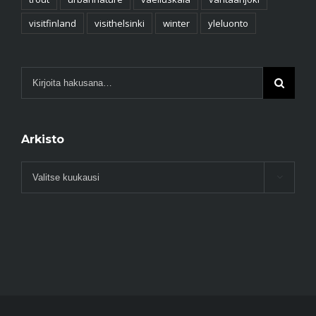
visitfinland
visithelsinki
winter
yleluonto
Arkisto
Arkisto
