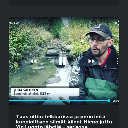
Taas oltiin telkkarissa ja perinteitä
kunnioittaen silmät kiinni. Hieno juttu
Yle Luonto lähellä – sarjassa