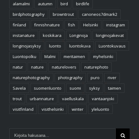
alamalmi
autumn
bird
birdlife
birdphotography
browntrout
canoneos7dmark2
finland
finnishnature
fish
Helsinki
instagram
instanature
koskikara
Longinoja
longinojakevat
longinojasyksy
luonto
luontokuva
Luontokuvaus
Luontopolku
Malmi
meritaimen
myhelsinki
natur
nature
naturelovers
naturephoto
naturephotography
photography
puro
river
Savela
suomenluonto
suomi
syksy
taimen
trout
urbannature
vaelluskala
vantaanjoki
visitfinland
visithelsinki
winter
yleluonto