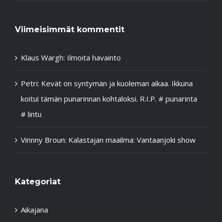
Viimeisimmät kommentit
Klaus Wargh
:
Ilmoita havainto
Petri
:
Kevät on syntymän ja kuoleman aikaa. Ikkuna
koitui tämän punarinnan kohtaloksi. R.I.P. # punarinta
# lintu
Vinnny Broun
:
Kalastajan maailma: Vantaanjoki show
Kategoriat
Aikajana