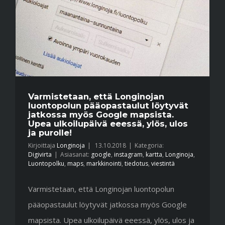
Varmistetaan, että Longinojan
luontopolun pääopastaulut löytyvät
jatkossa myös Google mapsista.
Upea ulkoilupäivä eeessä, ylös, ulos
ja purolle!
Kirjoittaja
Longinoja
|
13.10.2018
|
Kategoria:
Digivirta
|
Asiasanat:
google
,
instagram
,
kartta
,
Longinoja
,
Luontopolku
,
maps
,
markkinointi
,
tiedotus
,
viestintä
Varmistetaan, että Longinojan luontopolun
pääopastaulut löytyvät jatkossa myös Google
mapsista. Upea ulkoilupäivä eeessä, ylös, ulos ja