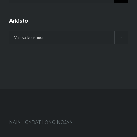
Arkisto
Arkisto

NÄIN LÖYDÄT LONGINOJAN