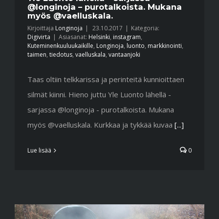
@longinoja – purotalkoista. Mukana
myös @vaelluskala.
Kirjoittaja
Longinoja
|
23.10.2017
|
Kategoria:
Digivirta
|
Asiasanat:
Helsinki
,
instagram
,
Kuteminenkuuluukaikille
,
Longinoja
,
luonto
,
markkinointi
,
taimen
,
tiedotus
,
vaelluskala
,
vantaanjoki
Taas oltiin telkkarissa ja perinteitä kunnioittaen
silmät kiinni. Hieno juttu Yle Luonto lähellä -
sarjassa @longinoja - purotalkoista. Mukana
myös @vaelluskala. Kurkkaa ja tykkää kuvaa
[...]
Lue lisää
0