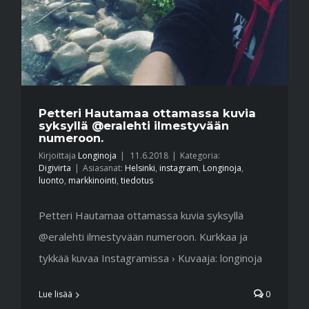
Petteri Hautamaa ottamassa kuvia
syksyllä @eralehti ilmestyvään
numeroon.
Kirjoittaja
Longinoja
|
11.6.2018
|
Kategoria:
Digivirta
|
Asiasanat:
Helsinki
,
instagram
,
Longinoja
,
luonto
,
markkinointi
,
tiedotus
Petteri Hautamaa ottamassa kuvia syksyllä
@eralehti ilmestyvään numeroon. Kurkkaa ja
tykkää kuvaa Instagramissa › Kuvaaja: longinoja
Lue lisää
0