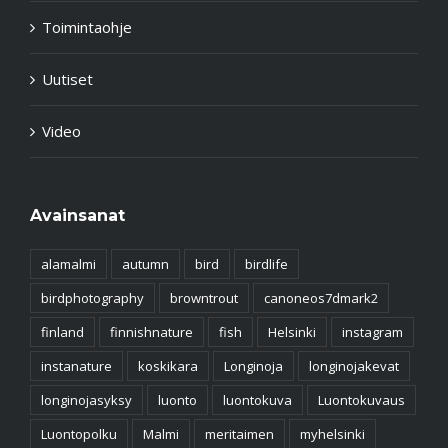
Toimintaohje
Uutiset
Video
Avainsanat
alamalmi
autumn
bird
birdlife
birdphotography
browntrout
canoneos7dmark2
finland
finnishnature
fish
Helsinki
instagram
instanature
koskikara
Longinoja
longinojakevat
longinojasyksy
luonto
luontokuva
Luontokuvaus
Luontopolku
Malmi
meritaimen
myhelsinki