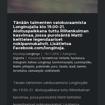
Tänään taimenten valokuvaamista
Longinojalla klo 19.00-21.
Aloituspaikkana tuttu Riihenkulman
kasvimaa, jossa puroisäntä Matti
keittelee legendaariset
nokipannukahvit. Lisätietoa
Facebook.com/longinoja.
Kirjoittaja
Longinoja
|
19.11.2018
|
Kategoria:
Digivirta
|
Asiasanat:
browntrout
,
Helsinki
,
hyväseura
,
instagram
,
kahvia
,
Longinoja
,
luonnonsuojelu
,
Luontopolku
,
Malmi
,
pihlajisto
,
pukinmäki
,
puro
,
Savela
,
stadi
,
taimen
,
tervetuloa
,
vantaanjoki
,
visithelsinki
Tänään taimenten valokuvaamista Longinojalla
klo 19.00-21. Aloituspaikkana tuttu Riihenkulman
kasvimaa, jossa puroisäntä Matti keittelee
legendaariset nokipannukahvit. Lisätietoa