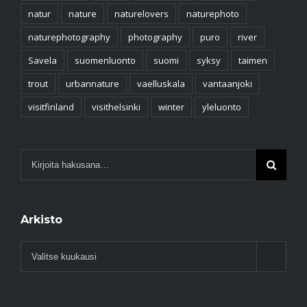
natur
nature
naturelovers
naturephoto
naturephotography
photography
puro
river
Savela
suomenluonto
suomi
syksy
taimen
trout
urbannature
vaelluskala
vantaanjoki
visitfinland
visithelsinki
winter
yleluonto
Arkisto
Arkisto
