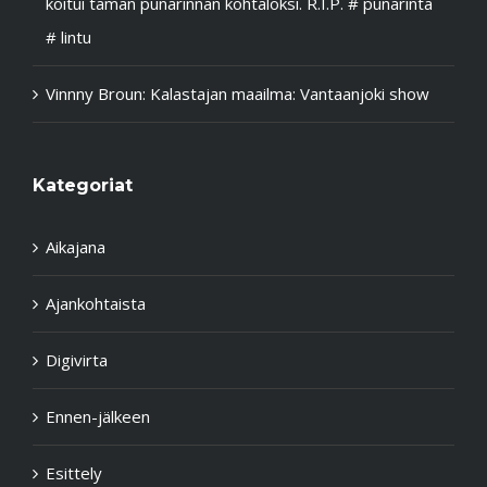
koitui tämän punarinnan kohtaloksi. R.I.P. # punarinta
# lintu
Vinnny Broun
:
Kalastajan maailma: Vantaanjoki show
Kategoriat
Aikajana
Ajankohtaista
Digivirta
Ennen-jälkeen
Esittely