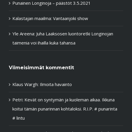
Punainen Longinoja – päästöt 3.5.2021
Kalastajan maailma: Vantaanjoki show
Yle Areena: Juha Laaksosen luontoretki Longinojan
taimenia voi ihailla kuka tahansa
Viimeisimmät kommentit
Klaus Wargh
:
Ilmoita havainto
Petri
:
Kevät on syntymän ja kuoleman aikaa. Ikkuna
koitui tämän punarinnan kohtaloksi. R.I.P. # punarinta
# lintu