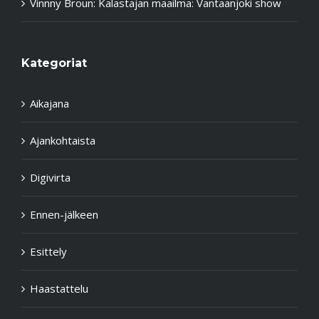
Vinnny Broun
:
Kalastajan maailma: Vantaanjoki show
Kategoriat
Aikajana
Ajankohtaista
Digivirta
Ennen-jälkeen
Esittely
Haastattelu