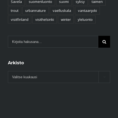
Savela
suomenluonto
suomi
syksy
taimen
trout
urbannature
vaelluskala
vantaanjoki
visitfinland
visithelsinki
winter
yleluonto
Arkisto
Arkisto
