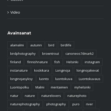
Video
Avainsanat
alamalmi
autumn
bird
birdlife
birdphotography
browntrout
canoneos7dmark2
finland
finnishnature
fish
Helsinki
instagram
instanature
koskikara
Longinoja
longinojakevat
longinojasyksy
luonto
luontokuva
Luontokuvaus
Luontopolku
Malmi
meritaimen
myhelsinki
natur
nature
naturelovers
naturephoto
naturephotography
photography
puro
river