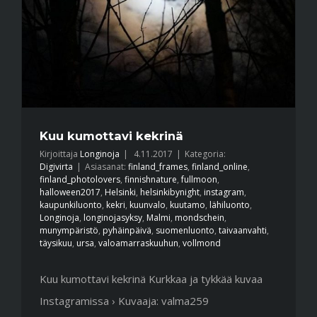
Kuu kumottavi kekrinä
Kirjoittaja
Longinoja
|
4.11.2017
|
Kategoria:
Digivirta
|
Asiasanat:
finland_frames
,
finland_online
,
finland_photolovers
,
finnishnature
,
fullmoon
,
halloween2017
,
Helsinki
,
helsinkibynight
,
instagram
,
kaupunkiluonto
,
kekri
,
kuunvalo
,
kuutamo
,
lähiluonto
,
Longinoja
,
longinojasyksy
,
Malmi
,
mondschein
,
munympäristö
,
pyhäinpäivä
,
suomenluonto
,
taivaanvahti
,
täysikuu
,
ursa
,
valoamarraskuuhun
,
vollmond
Kuu kumottavi kekrinä Kurkkaa ja tykkää kuvaa
Instagramissa › Kuvaaja: valma259