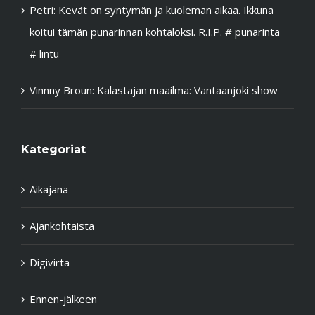
Petri
:
Kevät on syntymän ja kuoleman aikaa. Ikkuna
koitui tämän punarinnan kohtaloksi. R.I.P. # punarinta
# lintu
Vinnny Broun
:
Kalastajan maailma: Vantaanjoki show
Kategoriat
Aikajana
Ajankohtaista
Digivirta
Ennen-jälkeen