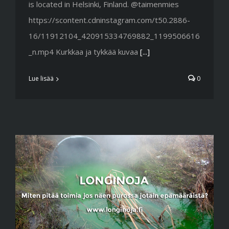
is located in Helsinki, Finland. @taimenmies
https://scontent.cdninstagram.com/t50.2886-
16/11912104_420915334769882_1199506616
_n.mp4 Kurkkaa ja tykkää kuvaa
[...]
Lue lisää
0