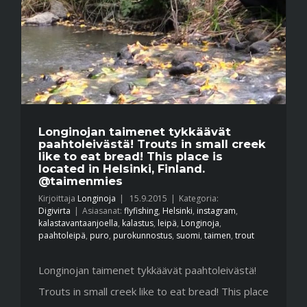
Longinojan taimenet tykkäävät
paahtoleivästä! Trouts in small creek
like to eat bread! This place is
located in Helsinki, Finland.
@taimenmies
Kirjoittaja
Longinoja
|
15.9.2015
|
Kategoria:
Digivirta
|
Asiasanat:
flyfishing
,
Helsinki
,
instagram
,
kalastavantaanjoella
,
kalastus
,
leipä
,
Longinoja
,
paahtoleipä
,
puro
,
purokunnostus
,
suomi
,
taimen
,
trout
Longinojan taimenet tykkäävät paahtoleivästä!
Trouts in small creek like to eat bread! This place