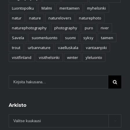
Luontopolku
Malmi
meritaimen
myhelsinki
natur
nature
naturelovers
naturephoto
naturephotography
photography
puro
river
Savela
suomenluonto
suomi
syksy
taimen
trout
urbannature
vaelluskala
vantaanjoki
visitfinland
visithelsinki
winter
yleluonto
Arkisto
Arkisto
