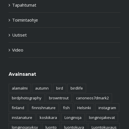
Tapahtumat
Toimintaohje
Uutiset
Video
Avainsanat
alamalmi
autumn
bird
birdlife
birdphotography
browntrout
canoneos7dmark2
finland
finnishnature
fish
Helsinki
instagram
instanature
koskikara
Longinoja
longinojakevat
longinojasyksy
luonto
luontokuva
Luontokuvaus