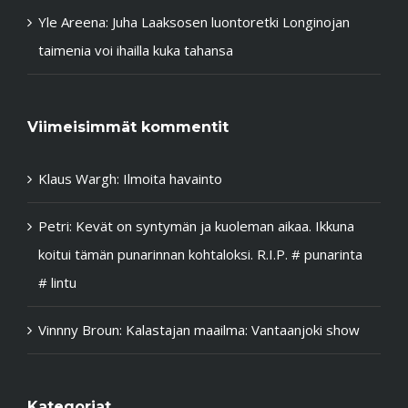
Yle Areena: Juha Laaksosen luontoretki Longinojan
taimenia voi ihailla kuka tahansa
Viimeisimmät kommentit
Klaus Wargh
:
Ilmoita havainto
Petri
:
Kevät on syntymän ja kuoleman aikaa. Ikkuna
koitui tämän punarinnan kohtaloksi. R.I.P. # punarinta
# lintu
Vinnny Broun
:
Kalastajan maailma: Vantaanjoki show
Kategoriat