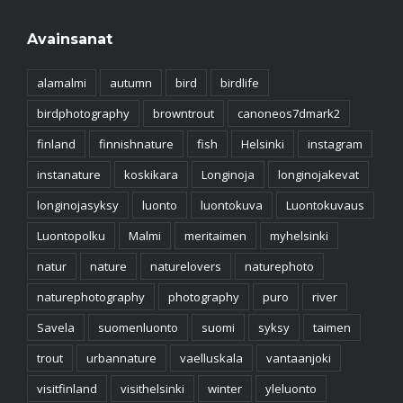
Avainsanat
alamalmi
autumn
bird
birdlife
birdphotography
browntrout
canoneos7dmark2
finland
finnishnature
fish
Helsinki
instagram
instanature
koskikara
Longinoja
longinojakevat
longinojasyksy
luonto
luontokuva
Luontokuvaus
Luontopolku
Malmi
meritaimen
myhelsinki
natur
nature
naturelovers
naturephoto
naturephotography
photography
puro
river
Savela
suomenluonto
suomi
syksy
taimen
trout
urbannature
vaelluskala
vantaanjoki
visitfinland
visithelsinki
winter
yleluonto