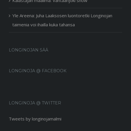
Kalastajan maailma: Vantaanjoki show
Yle Areena: Juha Laaksosen luontoretki Longinojan
taimenia voi ihailla kuka tahansa
LONGINOJAN SÄÄ
LONGINOJA @ FACEBOOK
LONGINOJA @ TWITTER
Tweets by longinojamalmi