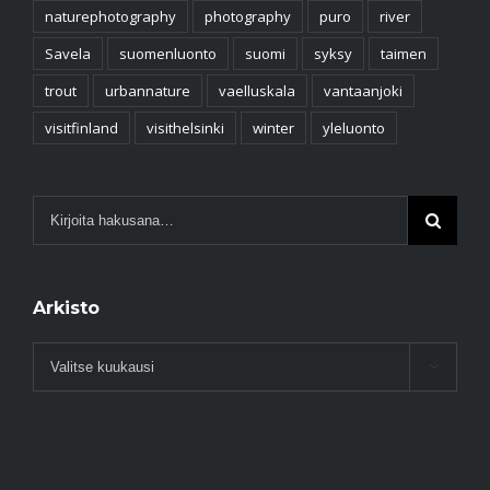
naturephotography
photography
puro
river
Savela
suomenluonto
suomi
syksy
taimen
trout
urbannature
vaelluskala
vantaanjoki
visitfinland
visithelsinki
winter
yleluonto
Arkisto
Arkisto
