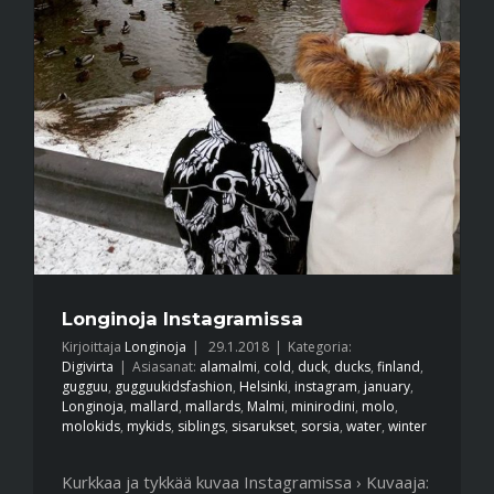
Longinoja Instagramissa
Kirjoittaja
Longinoja
|
29.1.2018
|
Kategoria:
Digivirta
|
Asiasanat:
alamalmi
,
cold
,
duck
,
ducks
,
finland
,
gugguu
,
gugguukidsfashion
,
Helsinki
,
instagram
,
january
,
Longinoja
,
mallard
,
mallards
,
Malmi
,
minirodini
,
molo
,
molokids
,
mykids
,
siblings
,
sisarukset
,
sorsia
,
water
,
winter
Kurkkaa ja tykkää kuvaa Instagramissa › Kuvaaja: