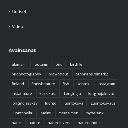
Uutiset
Video
Avainsanat
alamalmi
autumn
bird
birdlife
birdphotography
browntrout
canoneos7dmark2
finland
finnishnature
fish
Helsinki
instagram
instanature
koskikara
Longinoja
longinojakevat
longinojasyksy
luonto
luontokuva
Luontokuvaus
Luontopolku
Malmi
meritaimen
myhelsinki
natur
nature
naturelovers
naturephoto