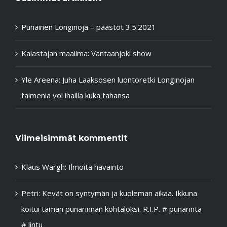
Punainen Longinoja – päästöt 3.5.2021
Kalastajan maailma: Vantaanjoki show
Yle Areena: Juha Laaksosen luontoretki Longinojan
taimenia voi ihailla kuka tahansa
Viimeisimmät kommentit
Klaus Wargh
:
Ilmoita havainto
Petri
:
Kevät on syntymän ja kuoleman aikaa. Ikkuna
koitui tämän punarinnan kohtaloksi. R.I.P. # punarinta
# lintu