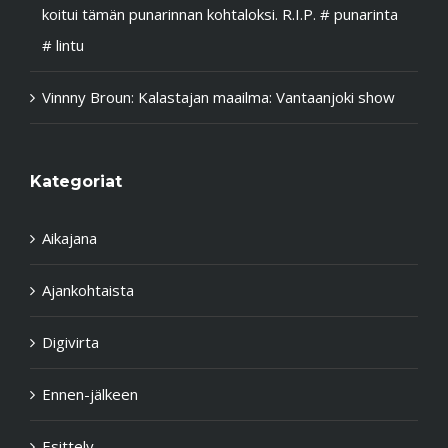
koitui tämän punarinnan kohtaloksi. R.I.P. # punarinta
# lintu
Vinnny Broun
:
Kalastajan maailma: Vantaanjoki show
Kategoriat
Aikajana
Ajankohtaista
Digivirta
Ennen-jälkeen
Esittely