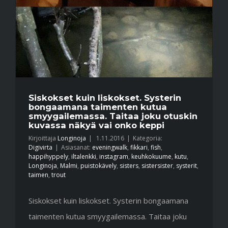
Siskokset kuin liskokset. Systerin
bongaamana taimenten kutua
smyygailemassa. Taitaa joku otuskin
kuvassa näkyä vai onko keppi
Kirjoittaja
Longinoja
|
1.11.2016
|
Kategoria:
Digivirta
|
Asiasanat:
eveningwalk
,
fikkari
,
fish
,
happihyppely
,
iltalenkki
,
instagram
,
keuhkokuume
,
kutu
,
Longinoja
,
Malmi
,
puistokävely
,
sisters
,
sistersister
,
systerit
,
taimen
,
trout
Siskokset kuin liskokset. Systerin bongaamana
taimenten kutua smyygailemassa. Taitaa joku