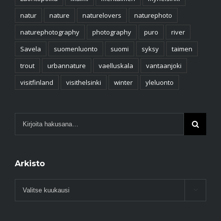
natur
nature
naturelovers
naturephoto
naturephotography
photography
puro
river
Savela
suomenluonto
suomi
syksy
taimen
trout
urbannature
vaelluskala
vantaanjoki
visitfinland
visithelsinki
winter
yleluonto
Arkisto
Arkisto
