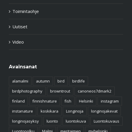
Toimintaohje
Uutiset
Video
Avainsanat
alamalmi
autumn
bird
birdlife
birdphotography
browntrout
canoneos7dmark2
finland
finnishnature
fish
Helsinki
instagram
instanature
koskikara
Longinoja
longinojakevat
longinojasyksy
luonto
luontokuva
Luontokuvaus
Luontopolku
Malmi
meritaimen
myhelsinki