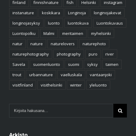
finland
finnishnature
fish
Helsinki
instagram
instanature
koskikara
Longinoja
longinojakevat
longinojasyksy
luonto
luontokuva
Luontokuvaus
Luontopolku
Malmi
meritaimen
myhelsinki
natur
nature
naturelovers
naturephoto
naturephotography
photography
puro
river
Savela
suomenluonto
suomi
syksy
taimen
trout
urbannature
vaelluskala
vantaanjoki
visitfinland
visithelsinki
winter
yleluonto
Arkisto