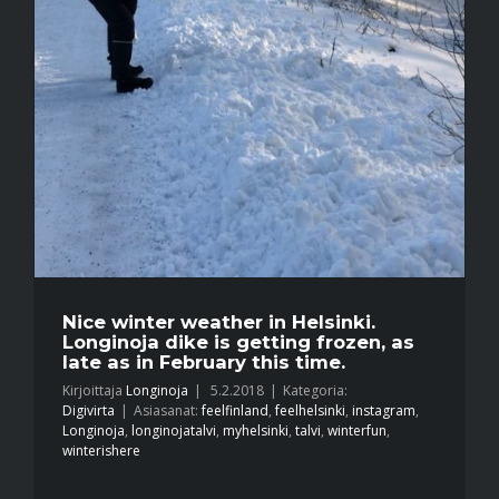
Nice winter weather in Helsinki.
Longinoja dike is getting frozen, as
late as in February this time.
Kirjoittaja
Longinoja
|
5.2.2018
|
Kategoria:
Digivirta
|
Asiasanat:
feelfinland
,
feelhelsinki
,
instagram
,
Longinoja
,
longinojatalvi
,
myhelsinki
,
talvi
,
winterfun
,
winterishere