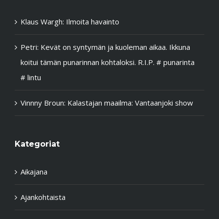
Klaus Wargh
:
Ilmoita havainto
Petri
:
Kevät on syntymän ja kuoleman aikaa. Ikkuna
koitui tämän punarinnan kohtaloksi. R.I.P. # punarinta
# lintu
Vinnny Broun
:
Kalastajan maailma: Vantaanjoki show
Kategoriat
Aikajana
Ajankohtaista