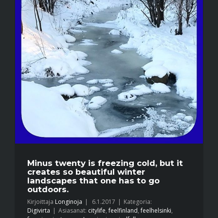
Minus twenty is freezing cold, but it
creates so beautiful winter
landscapes that one has to go
outdoors.
Kirjoittaja
Longinoja
|
6.1.2017
|
Kategoria:
Digivirta
|
Asiasanat:
citylife
,
feelfinland
,
feelhelsinki
,