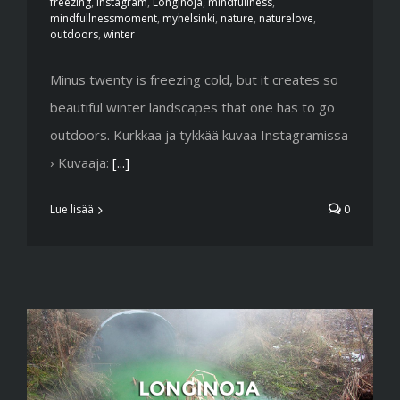
freezing
,
instagram
,
Longinoja
,
mindfullness
,
mindfullnessmoment
,
myhelsinki
,
nature
,
naturelove
,
outdoors
,
winter
Minus twenty is freezing cold, but it creates so
beautiful winter landscapes that one has to go
outdoors. Kurkkaa ja tykkää kuvaa Instagramissa
› Kuvaaja:
[...]
Lue lisää
0