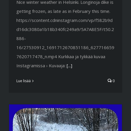
Nice winter weather in Helsinki. Longinoja dike is
getting frozen, as late as in February this time.
https://scontent.cdninstagram.com/vp/f582b9d
d16dc3080a1b18b340fc249a9/5A7A8E5F/t50.2
886-
16/27530912_1691712670851186_627716659
7620717478_n.mp4 Kurkkaa ja tykkää kuvaa
Instagramissa › Kuvaaja:
[...]
Lue lisää
0