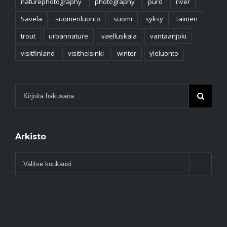
naturephotography
photography
puro
river
Savela
suomenluonto
suomi
syksy
taimen
trout
urbannature
vaelluskala
vantaanjoki
visitfinland
visithelsinki
winter
yleluonto
Arkisto
Arkisto
