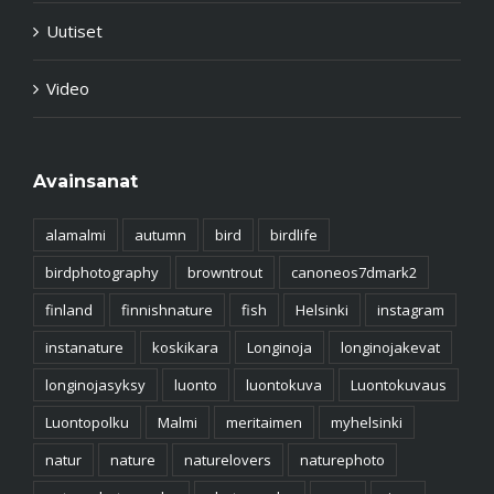
Uutiset
Video
Avainsanat
alamalmi
autumn
bird
birdlife
birdphotography
browntrout
canoneos7dmark2
finland
finnishnature
fish
Helsinki
instagram
instanature
koskikara
Longinoja
longinojakevat
longinojasyksy
luonto
luontokuva
Luontokuvaus
Luontopolku
Malmi
meritaimen
myhelsinki
natur
nature
naturelovers
naturephoto