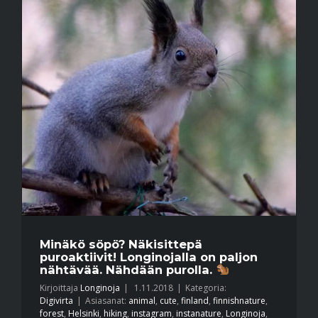
Minäkö söpö? Näkisittepä
puroaktiivit! Longinojalla on paljon
nähtävää. Nähdään purolla.
Kirjoittaja
Longinoja
|
1.11.2018
|
Kategoria:
Digivirta
|
Asiasanat:
animal
,
cute
,
finland
,
finnishnature
,
forest
,
Helsinki
,
hiking
,
instagram
,
instanature
,
Longinoja
,