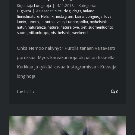
Kirjoittaja
Longinoja
|
4.11.2018
|
Kategoria:
Digivirta
|
Asiasanat:
cute
,
dog
,
dogs
,
finland
,
finnishnature
,
Helsinki
,
instagram
,
koira
,
Longinoja
,
love
,
lumix
,
luonto
,
Luontokuvaus
,
Luontopolku
,
myhelsinki
,
natur
,
naturaleza
,
nature
,
naturelove
,
pet
,
suomenluonto
,
suomi
,
viikonloppu
,
visithelsinki
,
weekend
Onks Nemoo näkynyt? Purolla tänään valtavasti
porukkaa. Myös karvakuonoja oli paljon liikkeellä.
Kurkkaa ja tykkää kuvaa Instagramissa › Kuvaaja:
longinoja
Lue lisää
0