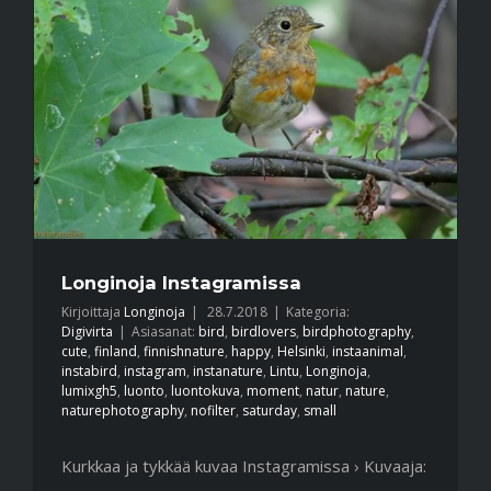
Longinoja Instagramissa
Kirjoittaja
Longinoja
|
28.7.2018
|
Kategoria:
Digivirta
|
Asiasanat:
bird
,
birdlovers
,
birdphotography
,
cute
,
finland
,
finnishnature
,
happy
,
Helsinki
,
instaanimal
,
instabird
,
instagram
,
instanature
,
Lintu
,
Longinoja
,
lumixgh5
,
luonto
,
luontokuva
,
moment
,
natur
,
nature
,
naturephotography
,
nofilter
,
saturday
,
small
Kurkkaa ja tykkää kuvaa Instagramissa › Kuvaaja: