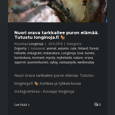
Nuori orava tarkkailee puron elämää.
Tutustu longinoja.fi
Kirjoittaja
Longinoja
|
26.9.2018
|
Kategoria:
Digivirta
|
Asiasanat:
animal
,
autumn
,
cute
,
finland
,
forest
,
Helsinki
,
instagram
,
instanature
,
Longinoja
,
love
,
luonto
,
luontokuva
,
moment
,
mycity
,
myhelsinki
,
nature
,
orava
,
squirrel
,
suomenluonto
,
syksy
,
vantaanjoki
,
wednesday
Nuori orava tarkkailee puron elämää. Tutustu
longinoja.fi
Kurkkaa ja tykkää kuvaa
Instagramissa › Kuvaaja: longinoja
Lue lisää
0