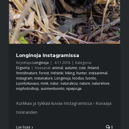
Longinoja Instagramissa
Kirjoittaja
Longinoja
|
4.11.2018
|
Kategoria:
Digivirta
|
Asiasanat:
animal
,
autumn
,
cute
,
finland
,
finnishnature
,
forest
,
Helsinki
,
hiking
,
hunter
,
instaanimal
,
instagram
,
instanature
,
Longinoja
,
loodus
,
luonto
,
Luontokuvaus
,
mink
,
natur
,
naturaleza
,
nature
,
naturelove
,
nophotoshop
,
suomenluonto
,
природа
Kurkkaa ja tykkää kuvaa Instagramissa › Kuvaaja:
toniranden
Lue lisää
0