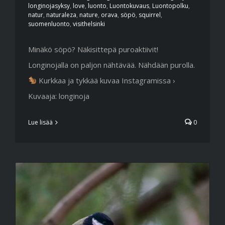
longinojasyksy
,
love
,
luonto
,
Luontokuvaus
,
Luontopolku
,
natur
,
naturaleza
,
nature
,
orava
,
söpö
,
squirrel
,
suomenluonto
,
visithelsinki
Minäkö söpö? Näkisittepä puroaktiivit!
Longinojalla on paljon nähtävää. Nähdään purolla.
Kurkkaa ja tykkää kuvaa Instagramissa ›
Kuvaaja: longinoja
Lue lisää
0