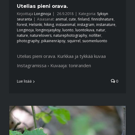
Utelias pieni orava.
Kirjoittaja
Longinoja
|
26.9.2018
|
Kategoria:
Syksyn
seuranta
|
Asiasanat:
animal
,
cute
,
finland
,
finnishnature
,
forest
,
Helsinki
,
hiking
,
instaanimal
,
instagram
,
instanature
,
Longinoja
,
longinojasyksy
,
luonto
,
luontokuva
,
natur
,
nature
,
naturelovers
,
naturephotography
,
nofilter
,
photography
,
pikainenräpsy
,
squirrel
,
suomenluonto
Utelias pieni orava. Kurkkaa ja tykkää kuvaa
Instagramissa › Kuvaaja: toniranden
Lue lisää
0