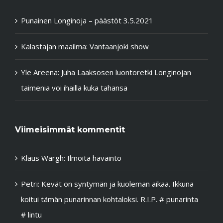
Punainen Longinoja – päästöt 3.5.2021
Kalastajan maailma: Vantaanjoki show
Yle Areena: Juha Laaksosen luontoretki Longinojan
taimenia voi ihailla kuka tahansa
Viimeisimmät kommentit
Klaus Wargh
:
Ilmoita havainto
Petri
:
Kevät on syntymän ja kuoleman aikaa. Ikkuna
koitui tämän punarinnan kohtaloksi. R.I.P. # punarinta
# lintu