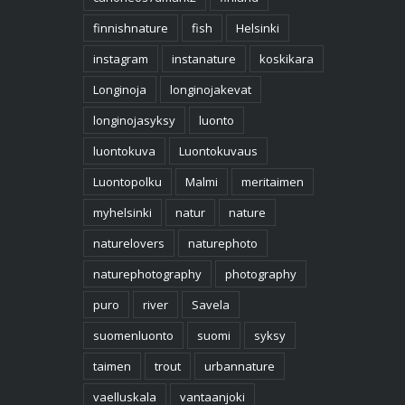
finnishnature
fish
Helsinki
instagram
instanature
koskikara
Longinoja
longinojakevat
longinojasyksy
luonto
luontokuva
Luontokuvaus
Luontopolku
Malmi
meritaimen
myhelsinki
natur
nature
naturelovers
naturephoto
naturephotography
photography
puro
river
Savela
suomenluonto
suomi
syksy
taimen
trout
urbannature
vaelluskala
vantaanjoki