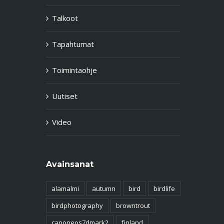
Talkoot
Tapahtumat
Toimintaohje
Uutiset
Video
Avainsanat
alamalmi
autumn
bird
birdlife
birdphotography
browntrout
canoneos7dmark2
finland