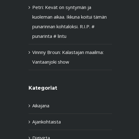
Petri
:
Kevät on syntymän ja
kuoleman aikaa. Ikkuna koitui tämän
punarinnan kohtaloksi. R.I.P. #
punarinta # lintu
Vinnny Broun
:
Kalastajan maailma:
Vantaanjoki show
Kategoriat
Aikajana
Ajankohtaista
Digivirta