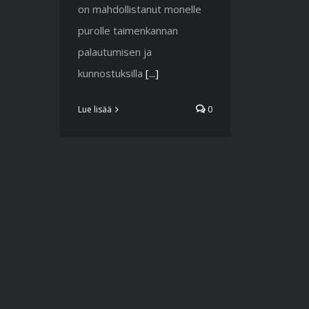
on mahdollistanut monelle
purolle taimenkannan
palautumisen ja
kunnostuksilla
[...]
Lue lisää
0