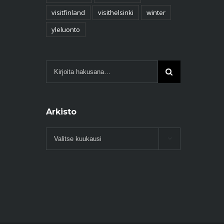
visitfinland
visithelsinki
winter
yleluonto
Arkisto
Arkisto
