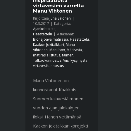
Inspiraatioita
virtavesien varrelta
Manu Vihtonen
Kirjoittaja
Juha Salonen
|
10.3.2017
|
Kategoria:
Ajankohtaista
,
Haastattelu
|
Asiasanat:
Biohajoava mätirasia
,
Haastattelu
,
Kaakon Jokitalkkari
,
Manu
Vihtonen
,
Manubox
,
Mätirasia
,
mätirasia istutus
,
taimen
,
Talkookunnostus
,
Viisi kysymystä
,
virtavesikunnostus
Manu Vihtonen on
kunnostanut Kaakkois-
Suomen kalavesiä monen
vuoden ajan jalokalojen
iloksi. Hänen vetämänsä
Kaakon Jokitalkkari -projekti