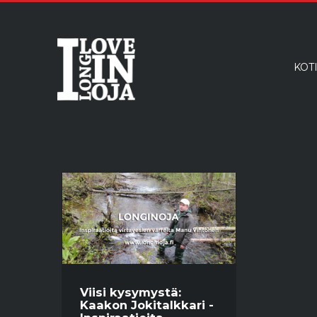
KOT
Viisi kysymystä:
Kaakon Jokitalkkari -