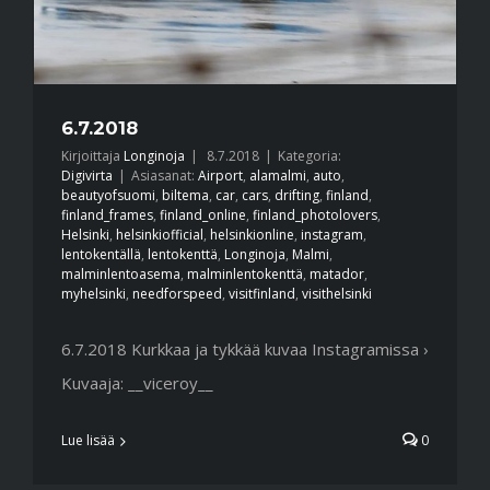
6.7.2018
Kirjoittaja
Longinoja
|
8.7.2018
|
Kategoria:
Digivirta
|
Asiasanat:
Airport
,
alamalmi
,
auto
,
beautyofsuomi
,
biltema
,
car
,
cars
,
drifting
,
finland
,
finland_frames
,
finland_online
,
finland_photolovers
,
Helsinki
,
helsinkiofficial
,
helsinkionline
,
instagram
,
lentokentällä
,
lentokenttä
,
Longinoja
,
Malmi
,
malminlentoasema
,
malminlentokenttä
,
matador
,
myhelsinki
,
needforspeed
,
visitfinland
,
visithelsinki
6.7.2018 Kurkkaa ja tykkää kuvaa Instagramissa ›
Kuvaaja: __viceroy__
Lue lisää
0