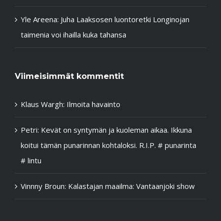
Yle Areena: Juha Laaksosen luontoretki Longinojan
taimenia voi ihailla kuka tahansa
Viimeisimmät kommentit
Klaus Wargh
:
Ilmoita havainto
Petri
:
Kevät on syntymän ja kuoleman aikaa. Ikkuna
koitui tämän punarinnan kohtaloksi. R.I.P. # punarinta
# lintu
Vinnny Broun
:
Kalastajan maailma: Vantaanjoki show