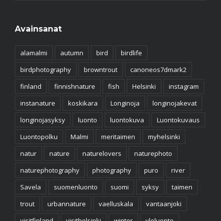
Avainsanat
alamalmi
autumn
bird
birdlife
birdphotography
browntrout
canoneos7dmark2
finland
finnishnature
fish
Helsinki
instagram
instanature
koskikara
Longinoja
longinojakevat
longinojasyksy
luonto
luontokuva
Luontokuvaus
Luontopolku
Malmi
meritaimen
myhelsinki
natur
nature
naturelovers
naturephoto
naturephotography
photography
puro
river
Savela
suomenluonto
suomi
syksy
taimen
trout
urbannature
vaelluskala
vantaanjoki
visitfinland
visithelsinki
winter
yleluonto