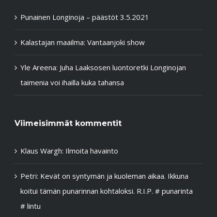
Punainen Longinoja – päästöt 3.5.2021
Kalastajan maailma: Vantaanjoki show
Yle Areena: Juha Laaksosen luontoretki Longinojan
taimenia voi ihailla kuka tahansa
Viimeisimmät kommentit
Klaus Wargh
:
Ilmoita havainto
Petri
:
Kevät on syntymän ja kuoleman aikaa. Ikkuna
koitui tämän punarinnan kohtaloksi. R.I.P. # punarinta
# lintu