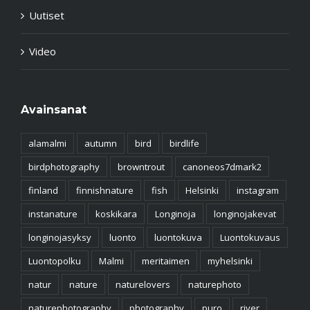
Uutiset
Video
Avainsanat
alamalmi
autumn
bird
birdlife
birdphotography
browntrout
canoneos7dmark2
finland
finnishnature
fish
Helsinki
instagram
instanature
koskikara
Longinoja
longinojakevat
longinojasyksy
luonto
luontokuva
Luontokuvaus
Luontopolku
Malmi
meritaimen
myhelsinki
natur
nature
naturelovers
naturephoto
naturephotography
photography
puro
river