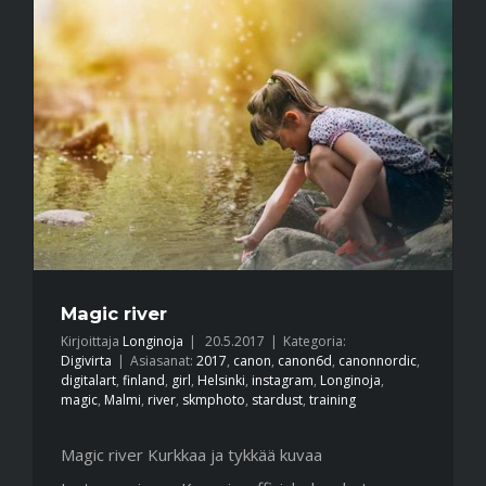
Magic river
Kirjoittaja
Longinoja
|
20.5.2017
|
Kategoria:
Digivirta
|
Asiasanat:
2017
,
canon
,
canon6d
,
canonnordic
,
digitalart
,
finland
,
girl
,
Helsinki
,
instagram
,
Longinoja
,
magic
,
Malmi
,
river
,
skmphoto
,
stardust
,
training
Magic river Kurkkaa ja tykkää kuvaa