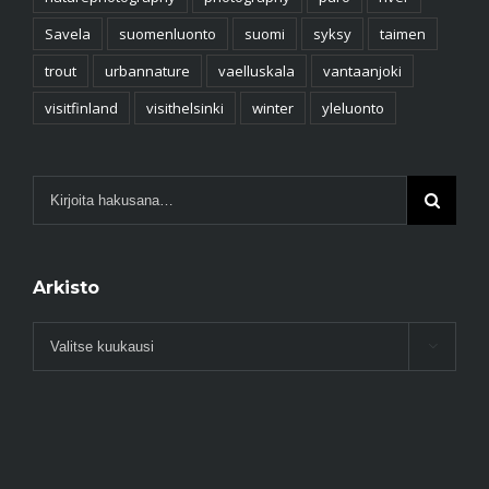
Savela
suomenluonto
suomi
syksy
taimen
trout
urbannature
vaelluskala
vantaanjoki
visitfinland
visithelsinki
winter
yleluonto
Arkisto
Arkisto
