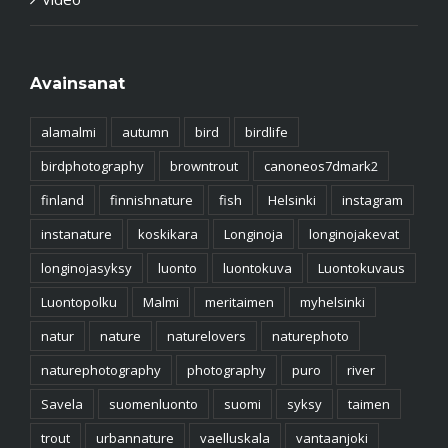
Avainsanat
alamalmi
autumn
bird
birdlife
birdphotography
browntrout
canoneos7dmark2
finland
finnishnature
fish
Helsinki
instagram
instanature
koskikara
Longinoja
longinojakevat
longinojasyksy
luonto
luontokuva
Luontokuvaus
Luontopolku
Malmi
meritaimen
myhelsinki
natur
nature
naturelovers
naturephoto
naturephotography
photography
puro
river
Savela
suomenluonto
suomi
syksy
taimen
trout
urbannature
vaelluskala
vantaanjoki