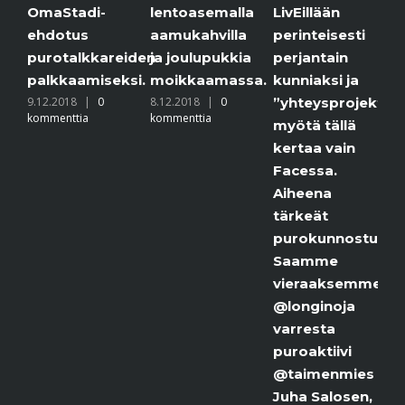
Stadi-
lentoasemalla
purolla.
LivEillään
otus
aamukahvilla
6.12.2018
perinteisesti
kommenttia
otalkkareiden
ja joulupukkia
perjantain
kkaamiseksi.
moikkaamassa.
kunniaksi ja
.2018
|
0
8.12.2018
|
0
”yhteysprojektimme”
enttia
kommenttia
myötä tällä
kertaa vain
Facessa.
Aiheena
tärkeät
purokunnostukset.
Saamme
vieraaksemme
@longinoja
varresta
puroaktiivi
@taimenmies
Juha Salosen,