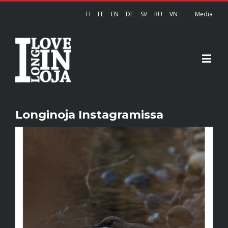
FI
EE
EN
DE
SV
RU
VN
Media
Longinoja Instagramissa
View
Larger
Image