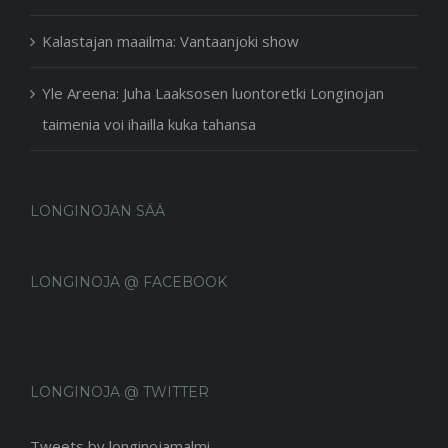
Kalastajan maailma: Vantaanjoki show
Yle Areena: Juha Laaksosen luontoretki Longinojan
taimenia voi ihailla kuka tahansa
LONGINOJAN SÄÄ
LONGINOJA @ FACEBOOK
LONGINOJA @ TWITTER
Tweets by longinojamalmi