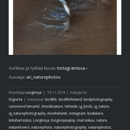
Kurkkaa ja tykkää kuvaa
Instagramissa ›
Kuvaaja:
ari_naturephotos
Kirjoittaja
Longinoja
|
18.11.2018
|
Kategoria:
Digivirta
|
Asiasanat:
birdlife
,
birdlifefinland
,
birdphotography
,
canoneos7dmark2
,
finnishnature
,
Helsinki
,
ig_birds
,
ig_nature
,
ig_naturephotography
,
ilovehelsinki
,
instagram
,
koskikara
,
lintuharrastus
,
Longinoja
,
longinojasyksy
,
marraskuu
,
nature
,
naturelovers
,
naturephoto
,
naturephotography
,
naturephotos
,