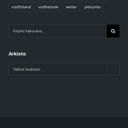
visitfinland
visithelsinki
winter
yleluonto
Arkisto
Arkisto
