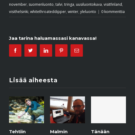
november
,
suomenluonto
,
talvi
,
tringa
,
uusiluontokuva
,
visitfinland
,
visithelsinki
,
whitethroateddipper
,
winter
,
yleluonto
|
0 kommenttia
Jaa tarina haluamassasi kanavassa!
Facebook
Twitter
Linkedin
Pinterest
Email
Lisää aiheesta
tiin
Malmin
Jäätaide
Tänään