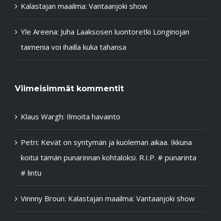
Kalastajan maailma: Vantaanjoki show
Yle Areena: Juha Laaksosen luontoretki Longinojan
taimenia voi ihailla kuka tahansa
Viimeisimmät kommentit
Klaus Wargh
:
Ilmoita havainto
Petri
:
Kevät on syntymän ja kuoleman aikaa. Ikkuna
koitui tämän punarinnan kohtaloksi. R.I.P. # punarinta
# lintu
Vinnny Broun
:
Kalastajan maailma: Vantaanjoki show