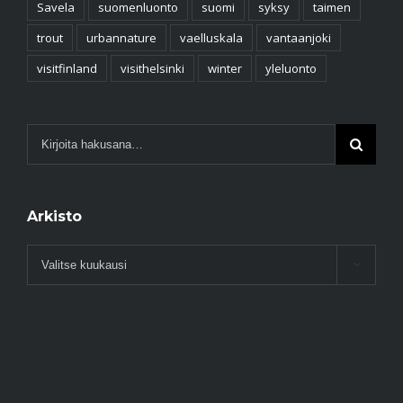
Savela
suomenluonto
suomi
syksy
taimen
trout
urbannature
vaelluskala
vantaanjoki
visitfinland
visithelsinki
winter
yleluonto
Arkisto
Arkisto
