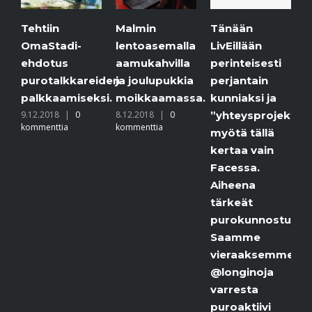
tiin
Malmin
Jäätaide
Tänään
Stadi-
lentoasemalla
purolla.
LivEillään
otus
aamukahvilla
6.12.2018
perinteisesti
kommenttia
otalkkareiden
ja joulupukkia
perjantain
kkaamiseksi.
moikkaamassa.
kunniaksi ja
.2018
|
0
8.12.2018
|
0
”yhteysprojektimme”
enttia
kommenttia
myötä tällä
kertaa vain
Facessa.
Aiheena
tärkeät
purokunnostukset.
Saamme
vieraaksemme
@longinoja
varresta
puroaktiivi