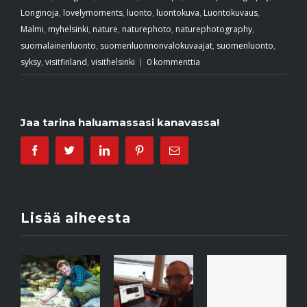
Longinoja
,
lovelymoments
,
luonto
,
luontokuva
,
Luontokuvaus
,
Malmi
,
myhelsinki
,
nature
,
naturephoto
,
naturephotography
,
suomalainenluonto
,
suomenluonnonvalokuvaajat
,
suomenluonto
,
syksy
,
visitfinland
,
visithelsinki
|
0 kommenttia
Jaa tarina haluamassasi kanavassa!
Facebook
Twitter
Linkedin
Pinterest
Email
Lisää aiheesta