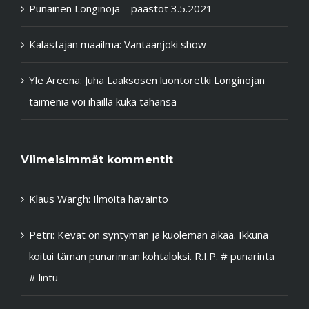
Punainen Longinoja – päästöt 3.5.2021
Kalastajan maailma: Vantaanjoki show
Yle Areena: Juha Laaksosen luontoretki Longinojan
taimenia voi ihailla kuka tahansa
Viimeisimmät kommentit
Klaus Wargh
:
Ilmoita havainto
Petri
:
Kevät on syntymän ja kuoleman aikaa. Ikkuna
koitui tämän punarinnan kohtaloksi. R.I.P. # punarinta
# lintu