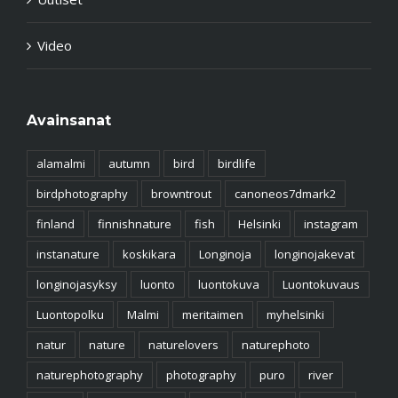
Video
Avainsanat
alamalmi
autumn
bird
birdlife
birdphotography
browntrout
canoneos7dmark2
finland
finnishnature
fish
Helsinki
instagram
instanature
koskikara
Longinoja
longinojakevat
longinojasyksy
luonto
luontokuva
Luontokuvaus
Luontopolku
Malmi
meritaimen
myhelsinki
natur
nature
naturelovers
naturephoto
naturephotography
photography
puro
river