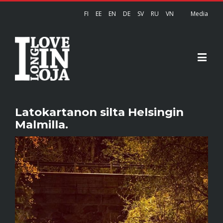
FI
EE
EN
DE
SV
RU
VN
Media
Latokartanon silta Helsingin
Malmilla.
View
Larger
Image