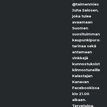
@taimenmies
Juha Salosen,
joka tulee
avaamaan
Suomen
suosituimman
kaupunkipuron
tarinaa sekä
antamaan
vinkkejä
kunnostuksista
kiinnostuneille.
Kalastajan
Kanavan
Facebookissa
klo 21.00
alkaen.
Tervetuloa.