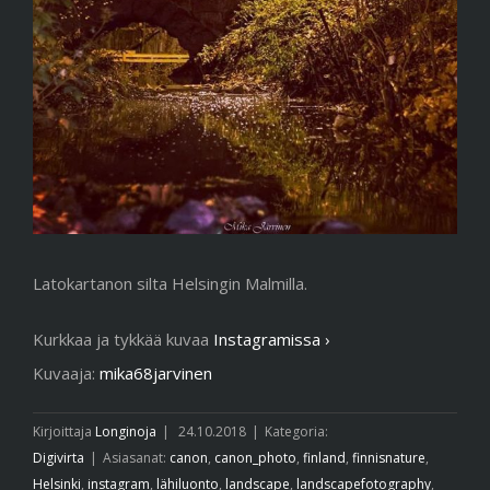
Latokartanon silta Helsingin Malmilla.
Kurkkaa ja tykkää kuvaa
Instagramissa ›
Kuvaaja:
mika68jarvinen
Kirjoittaja
Longinoja
|
24.10.2018
|
Kategoria:
Digivirta
|
Asiasanat:
canon
,
canon_photo
,
finland
,
finnisnature
,
Helsinki
,
instagram
,
lähiluonto
,
landscape
,
landscapefotography
,