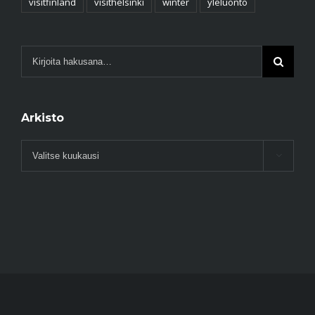
visitfinland
visithelsinki
winter
yleluonto
Arkisto
Arkisto
