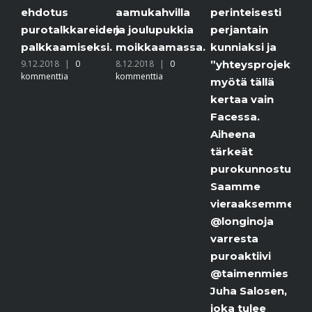
ehdotus
aamukahvilla
6
perinteisesti
k
purotalkkareiden
ja joulupukkia
perjantain
palkkaamiseksi.
moikkaamassa.
kunniaksi ja
9.12.2018
|
0
8.12.2018
|
0
”yhteysprojekti
kommenttia
kommenttia
myötä tällä
kertaa vain
Facessa.
Aiheena
tärkeät
purokunnostukse
Saamme
vieraaksemme
@longinoja
varresta
puroaktiivi
@taimenmies
Juha Salosen,
joka tulee