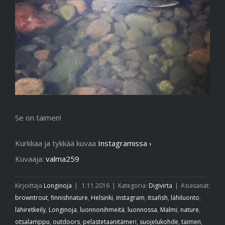
Se on taimen!
Kurkkaa ja tykkää kuvaa
Instagramissa ›
Kuvaaja:
valma259
Kirjoittaja
Longinoja
|
1.11.2016
|
Kategoria:
Digivirta
|
Asiasanat:
browntrout
,
finnishnature
,
Helsinki
,
instagram
,
itsafish
,
lähiluonto
,
lähiretkeily
,
Longinoja
,
luonnonihmeitä
,
luonnossa
,
Malmi
,
nature
,
otsalamppu
,
outdoors
,
pelastetaanitämeri
,
suojelukohde
,
taimen
,