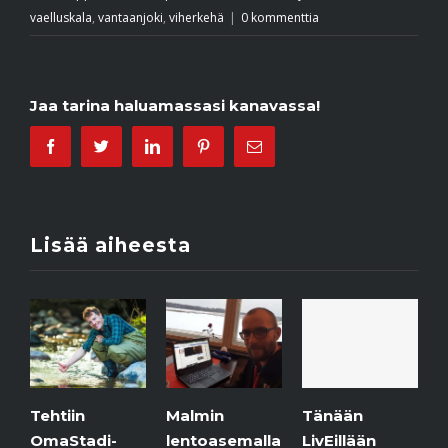
vaelluskala
,
vantaanjoki
,
viherkehä
|
0 kommenttia
Jaa tarina haluamassasi kanavassa!
Facebook
Twitter
Linkedin
Pinterest
Email
Lisää aiheesta
Tehtiin
Malmin
J
Tänään
OmaStadi-
lentoasemalla
p
LivEillään