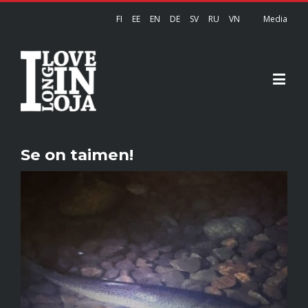
FI
EE
EN
DE
SV
RU
VN
Media
Se on taimen!
View
Larger
Image