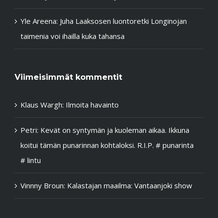
Yle Areena: Juha Laaksosen luontoretki Longinojan
taimenia voi ihailla kuka tahansa
Viimeisimmät kommentit
Klaus Wargh
:
Ilmoita havainto
Petri
:
Kevät on syntymän ja kuoleman aikaa. Ikkuna
koitui tämän punarinnan kohtaloksi. R.I.P. # punarinta
# lintu
Vinnny Broun
:
Kalastajan maailma: Vantaanjoki show