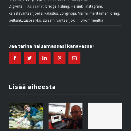
Digivirta
|
Asiasanat:
bridge
,
fishing
,
Helsinki
,
instagram
,
kalastavantaanjoella
,
kalastus
,
Longinoja
,
Malmi
,
meritaimen
,
öring
,
peltsinkutusoraikko
,
stream
,
vantaanjoki
|
0 kommenttia
Jaa tarina haluamassasi kanavassa!
Facebook
Twitter
Linkedin
Pinterest
Email
Lisää aiheesta