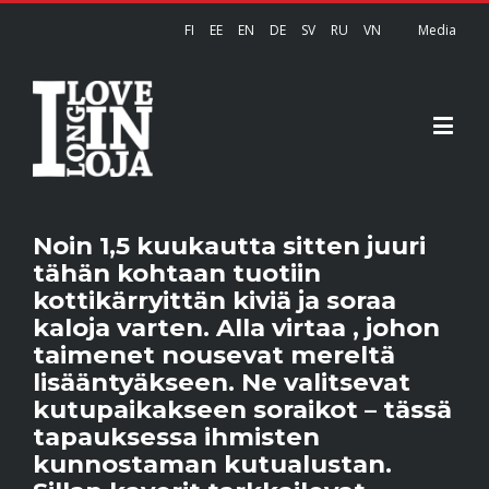
FI
EE
EN
DE
SV
RU
VN
Media
Noin 1,5 kuukautta sitten juuri
tähän kohtaan tuotiin
kottikärryittän kiviä ja soraa
kaloja varten. Alla virtaa , johon
taimenet nousevat mereltä
lisääntyäkseen. Ne valitsevat
kutupaikakseen soraikot – tässä
tapauksessa ihmisten
kunnostaman kutualustan.