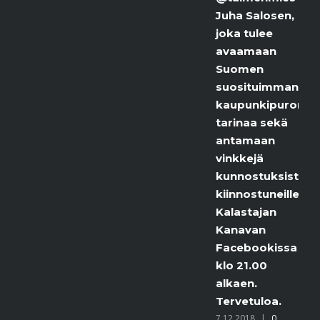
Juha Salosen,
joka tulee
avaamaan
Suomen
suosituimman
kaupunkipuron
tarinaa sekä
antamaan
vinkkejä
kunnostuksista
kiinnostuneille.
Kalastajan
Kanavan
Facebookissa
klo 21.00
alkaen.
Tervetuloa.
7.12.2018
|
0