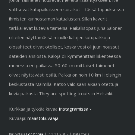
johon taimenet nousevat mereltä lisääntyäkseen. Ne
valitsevat kutupaikakseen soraikot – tässä tapauksessa
ihmisten kunnostaman kutualustan. Sillan kaverit
tarkkailevat kutevia taimenia. Paikallisopas Juha Salonen
oli eilen näyttämässä minulle kalojen kutupaikkoja –
olosuhteet olivat otolliset, koska vesi oli juuri noussut
sateiden ansiosta. Kaloja oli kymmenittäin liikenteessä –
monessa eri paikassa 50-60 cm mittaiset taimenet
olivat näyttävästi esillä. Paikka on noin 10 km Helsingin
keskustasta Malmilla. Katso valoisaan aikaan otettuja
kuvia paikasta They are spotting trouts in Helsinki.
Kurkkaa ja tykkää kuvaa
Instagramissa ›
Kuvaaja:
maastokuvaaja
Kirjoittaja
Longinoja
|
11.11.2015
|
Kategoria: