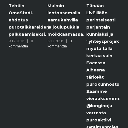
Malmin
Jäätaidetta
Tänään
di-
lentoasemalla
purolla.
LivEillään
s
aamukahvilla
6.12.2018
|
0
perinteisesti
kommenttia
lkkareiden
ja joulupukkia
perjantain
miseksi.
moikkaamassa.
kunniaksi ja
|
0
8.12.2018
|
0
”yhteysprojektimme”
a
kommenttia
myötä tällä
kertaa vain
Facessa.
Aiheena
tärkeät
purokunnostukset.
Saamme
vieraaksemme
@longinoja
varresta
puroaktiivi
@taimenmies