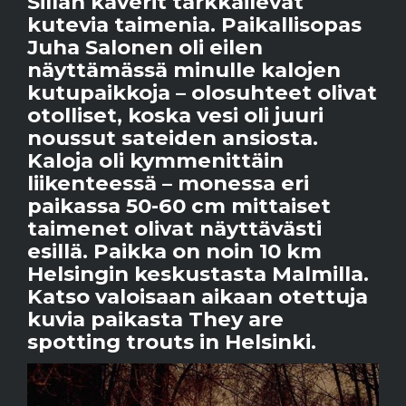
Sillan kaverit tarkkailevat
kutevia taimenia. Paikallisopas
Juha Salonen oli eilen
näyttämässä minulle kalojen
kutupaikkoja – olosuhteet olivat
otolliset, koska vesi oli juuri
noussut sateiden ansiosta.
Kaloja oli kymmenittäin
liikenteessä – monessa eri
paikassa 50-60 cm mittaiset
taimenet olivat näyttävästi
esillä. Paikka on noin 10 km
Helsingin keskustasta Malmilla.
Katso valoisaan aikaan otettuja
kuvia paikasta They are
spotting trouts in Helsinki.
View
Larger