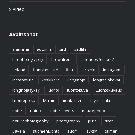
Video
Avainsanat
alamalmi
autumn
bird
birdlife
birdphotography
browntrout
canoneos7dmark2
finland
finnishnature
fish
Helsinki
instagram
instanature
koskikara
Longinoja
longinojakevat
longinojasyksy
luonto
luontokuva
Luontokuvaus
Luontopolku
Malmi
meritaimen
myhelsinki
natur
nature
naturelovers
naturephoto
naturephotography
photography
puro
river
Savela
suomenluonto
suomi
syksy
taimen