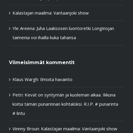
Kalastajan maailma: Vantaanjoki show
Yle Areena: Juha Laaksosen luontoretki Longinojan
taimenia voi ihailla kuka tahansa
Viimeisimmät kommentit
Klaus Wargh
:
Ilmoita havainto
Petri
:
Kevät on syntymän ja kuoleman aikaa. Ikkuna
koitui tämän punarinnan kohtaloksi. R.I.P. # punarinta
# lintu
Vinnny Broun
:
Kalastajan maailma: Vantaanjoki show