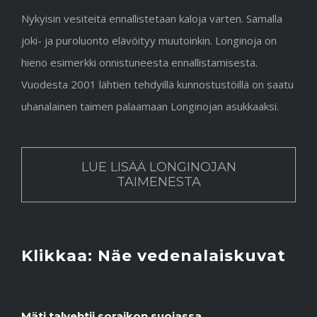
Nykyisin vesiteitä ennallistetaan kaloja varten. Samalla
joki- ja puroluonto elävöityy muutoinkin. Longinoja on
hieno esimerkki onnistuneesta ennallistamisesta.
Vuodesta 2001 lähtien tehdyillä kunnostustöillä on saatu
uhanalainen taimen palaamaan Longinojan asukkaaksi.
LUE LISÄÄ LONGINOJAN
TAIMENESTA
Klikkaa: Näe vedenalaiskuvat
Mäti talvehtii soraikon suojassa.