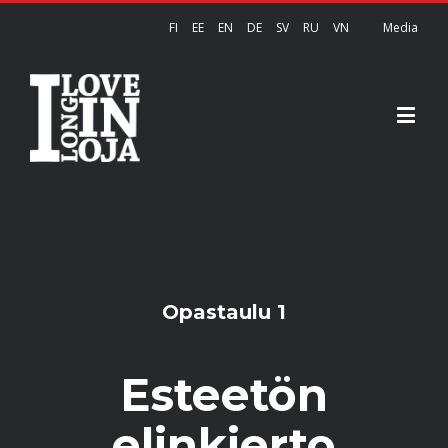
FI
EE
EN
DE
SV
RU
VN
Media
Opastaulu 1
Esteetön
elinkierto